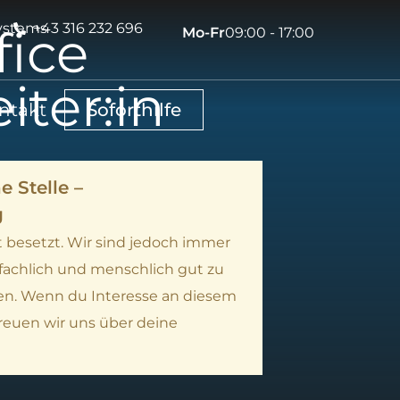
ystems
+43 316 232 696
fice
Mo-Fr
09:00 - 17:00
iter:in
ntakt
Soforthilfe
e Stelle –
g
it besetzt. Wir sind jedoch immer
 fachlich und menschlich gut zu
en. Wenn du Interesse an diesem
reuen wir uns über deine