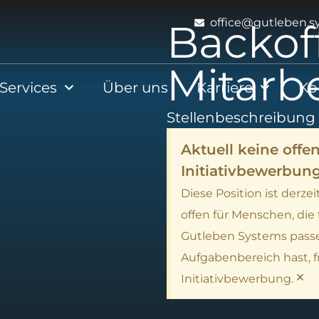
office@gutleben.s
Backof
Mitarbe
 Services
Über uns
Karriere
Ko
Stellenbeschreibung
Aktuell keine offen
Initiativbewerbun
Diese Position ist derze
offen für Menschen, die
Gutleben Systems pass
Aufgabenbereich hast, f
×
Initiativbewerbung.