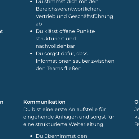
Du stimmst dich mit den
Bereichsverantwortlichen,
Vertrieb und Geschäftsführung
ab
ät
Du klärst offene Punkte
strukturiert und
t
nachvollziehbar
Du sorgst dafür, dass
Informationen sauber zwischen
den Teams fließen
en
Kommunikation
O
Du bist eine erste Anlaufstelle für
J
eingehende Anfragen und sorgst für
k
eine strukturierte Weiterleitung.
B
Du übernimmst den